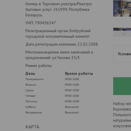
Номер в Торговом реестре/Реестре
бытовых услуг: 261999, Республика
Беларусь
УНП: 790456347
Регистрационный орган: Бобруйский
городской исполнительный комитет
Дата регистрации компании: 22.02.2008
Местонахождение книги замечаний и
предложений: ул.Чехова 35/3
Режим работы:
День
Время работы
Понедельник
09:00-18:00
Вторник
09:00-18:00
Среда
09:00-18:00
Четверг
09:00-18:00
Пятница
09:00-18:00
Набор из
Суббота
Выходной
Королевс
Воскресенье
Выходной
Польског
натуральн
искусстве
КАРТА