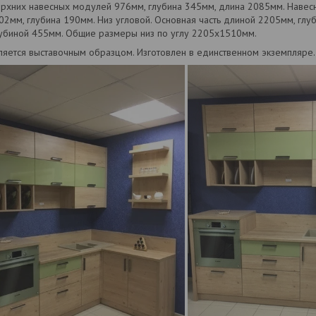
ерхних навесных модулей 976мм, глубина 345мм, длина 2085мм. Навесн
2мм, глубина 190мм. Низ угловой. Основная часть длиной 2205мм, глу
убиной 455мм. Общие размеры низ по углу 2205х1510мм.
ляется выставочным образцом. Изготовлен в единственном экземпляре